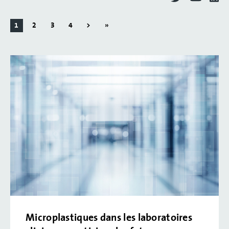
1
2
3
4
>
»
Microplastiques dans les laboratoires